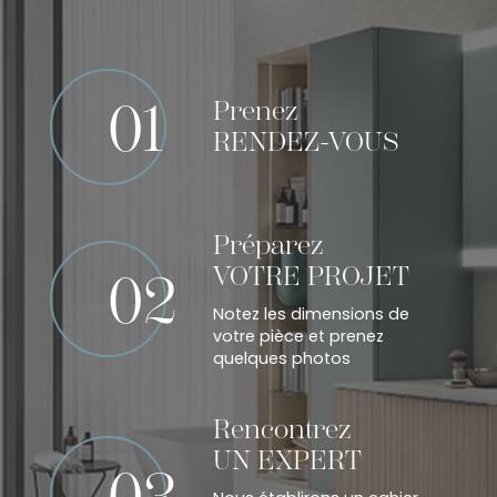
01
Prenez
RENDEZ-VOUS
Préparez
VOTRE PROJET
02
Notez les dimensions de
votre pièce et prenez
quelques photos
Rencontrez
UN EXPERT